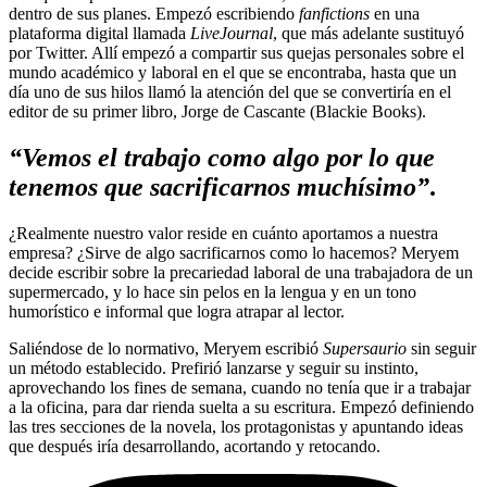
dentro de sus planes. Empezó escribiendo
fanfictions
en una
plataforma digital llamada
LiveJournal
, que más adelante sustituyó
por Twitter. Allí empezó a compartir sus quejas personales sobre el
mundo académico y laboral en el que se encontraba, hasta que un
día uno de sus hilos llamó la atención del que se convertiría en el
editor de su primer libro, Jorge de Cascante (Blackie Books).
“Vemos el trabajo como algo por lo que
tenemos que sacrificarnos muchísimo”
.
¿Realmente nuestro valor reside en cuánto aportamos a nuestra
empresa? ¿Sirve de algo sacrificarnos como lo hacemos? Meryem
decide escribir sobre la precariedad laboral de una trabajadora de un
supermercado, y lo hace sin pelos en la lengua y en un tono
humorístico e informal que logra atrapar al lector.
Saliéndose de lo normativo, Meryem escribió
Supersaurio
sin seguir
un método establecido. Prefirió lanzarse y seguir su instinto,
aprovechando los fines de semana, cuando no tenía que ir a trabajar
a la oficina, para dar rienda suelta a su escritura. Empezó definiendo
las tres secciones de la novela, los protagonistas y apuntando ideas
que después iría desarrollando, acortando y retocando.